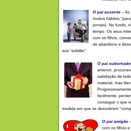
O pai a
usen
te
– As 
muitos hábitos “para
jornais). No fundo,
tempo. Os seus inte
com os filhos, conve
de abandono e deso
sua “solidão”.
O pai sub
ornado
anterior, procura
satisfação de tod
material, mas lite
Progressivamente
facilmente, perde
conseguir o que s
medida em que se descobrem “compr
O pai ami
gão
–
com os filhos e