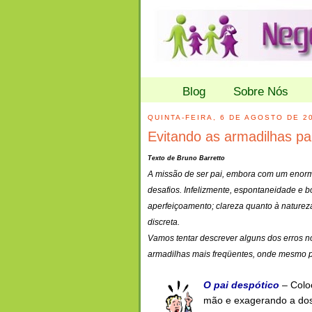
Blog
Sobre Nós
QUINTA-FEIRA, 6 DE AGOSTO DE 2
Evitando as armadilhas pa
Texto de Bruno Barretto
A missão de ser pai, embora com um enorme
desafios. Infelizmente, espontaneidade e b
aperfeiçoamento; clareza quanto à natureza 
discreta.
Vamos tentar descrever alguns dos erros no
armadilhas mais freqüentes, onde mesmo 
O
pai despótico
– Coloc
mão e exagerando a do