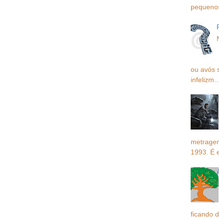
pequenos,
ou avós 
infelizm..
metragem
1993. É 
ficando d