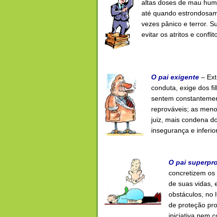
altas doses de mau humo
até quando estrondosam
vezes pânico e terror. S
evitar os atritos e conflit
O pai exigente
– Ext
conduta, exige dos f
sentem constantemen
reprováveis; as meno
juiz, mais condena d
insegurança e inferio
O pai
superpro
concretizem os 
de suas vidas, 
obstáculos, no 
de proteção pro
iniciativa nem c