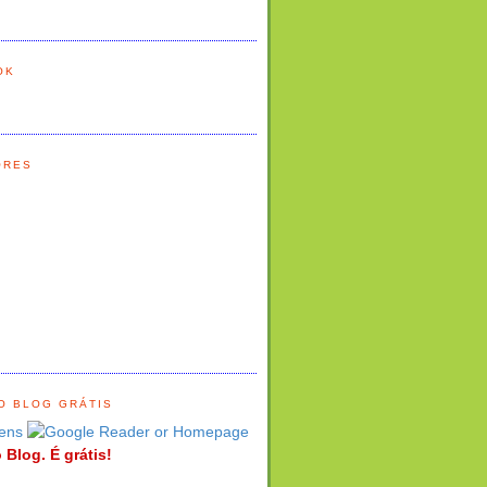
OK
ORES
O BLOG GRÁTIS
ens
 Blog. É grátis!