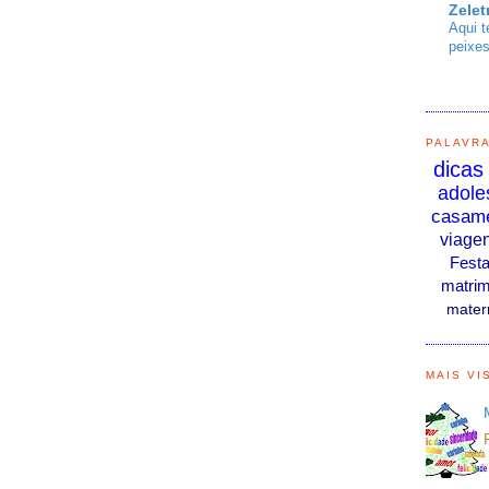
Zelet
Aqui t
O
peixes
PALAVR
dicas
adole
casam
viage
Fest
matrim
mater
MAIS VI