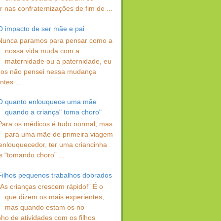
 nas confraternizações de fim de ...
O impacto de ser mãe e pai
Nunca paramos para pensar como a
nossa vida muda com a
maternidade ou a paternidade, eu
os não pensei nessa mudança
ntes ...
O quanto enlouquece uma mãe
quando a criança" toma choro"
Para os médicos é tudo normal, mas
para uma mãe de primeira viagem
enlouquecedor, ter uma criancinha
s “tomando choro” ...
Filhos pequenos trabalhos dobrados
“As crianças crescem rápido!” É o
que dizem os mais experientes,
mas quando estam os no
ho de atividades com os filhos