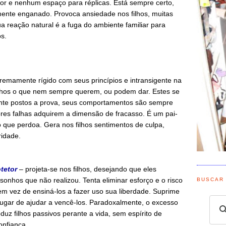
r e nenhum espaço para réplicas. Está sempre certo,
ente enganado. Provoca ansiedade nos filhos, muitas
ua reação natural é a fuga do ambiente familiar para
os.
remamente rígido com seus princípios e intransigente na
ilhos o que nem sempre querem, ou podem dar. Estes se
te postos a prova, seus comportamentos são sempre
res falhas adquirem a dimensão de fracasso. É um pai-
o que perdoa. Gera nos filhos sentimentos de culpa,
ridade.
tetor
– projeta-se nos filhos, desejando que eles
sonhos que não realizou. Tenta eliminar esforço e o risco
BUSCAR
em vez de ensiná-los a fazer uso sua liberdade. Suprime
lugar de ajudar a vencê-los. Paradoxalmente, o excesso
duz filhos passivos perante a vida, sem espírito de
onfiança.