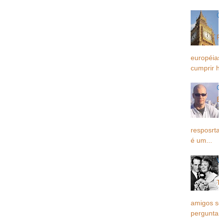
européia
cumprir h
resposrta
é um...
amigos 
pergunta