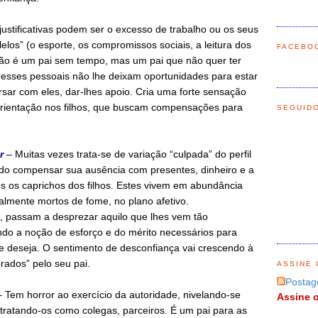
justificativas podem ser o excesso de trabalho ou os seus
lelos” (o esporte, os compromissos sociais, a leitura dos
FACEBO
 não é um pai sem tempo, mas um pai que não quer ter
resses pessoais não lhe deixam oportunidades para estar
rsar com eles, dar-lhes apoio. Cria uma forte sensação
rientação nos filhos, que buscam compensações para
SEGUID
r
– Muitas vezes trata-se de variação “culpada” do perfil
ndo compensar sua ausência com presentes, dinheiro e a
os os caprichos dos filhos. Estes vivem em abundância
ralmente mortos de fome, no plano afetivo.
, passam a desprezar aquilo que lhes vem tão
ndo a noção de esforço e do mérito necessários para
e deseja. O sentimento de desconfiança vai crescendo à
ados” pelo seu pai.
ASSINE 
Postag
 Tem horror ao exercício da autoridade, nivelando-se
Assine o
 tratando-os como colegas, parceiros. É um pai para as