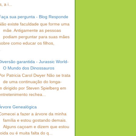
 a i...
Faça sua pergunta - Blog Responde
Não existe faculdade que forme uma
mãe. Antigamente as pessoas
podiam perguntar para suas mães
sobre como educar os filhos,
.
Diversão garantida - Jurassic World-
O Mundo dos Dinossauros
Por Patricia Carol Dwyer Não se trata
de uma continuação do longa-
 dirigido por Steven Spielberg em
entretenimento rechea...
Árvore Genealógica
Comecei a fazer a árvore da minha
família e estou gostando demais.
Alguns caçoam e dizem que estou
oida ou é muita falta do q...