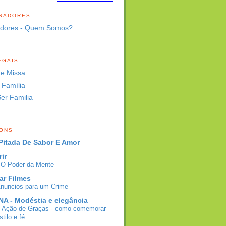
RADORES
adores - Quem Somos?
EGAIS
de Missa
 Família
Ser Familia
BONS
Pitada De Sabor E Amor
rir
- O Poder da Mente
ar Filmes
Anuncios para um Crime
A - Modéstia e elegância
e Ação de Graças - como comemorar
tilo e fé