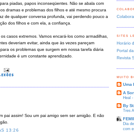
, para piadas, papos inconseqüentes. Não se abala com
COLABO
 os dramas e problemas dos filhos e até mesmo procura
paz de qualquer conversa profunda, vai perdendo pouco a
Colabor
ão dos filhos e com ela, a confiança.
 os casos extremos. Vamos encará-los como armadilhas,
SITES L
entes deveriam evitar, ainda que às vezes pareçam
Horário 
 para os problemas que surgem em nossa tarefa diária
Portal da
aternidade é um constante aprendizado.
Revista 
0
LEXÕES
MUITO 
Uma 
A Sor
Heal 
By St
Tres 
 pai assim! Sou um pai amigo sem ser amigão. E não
FEMIN
igão.
Dia d
com es
S 13:26