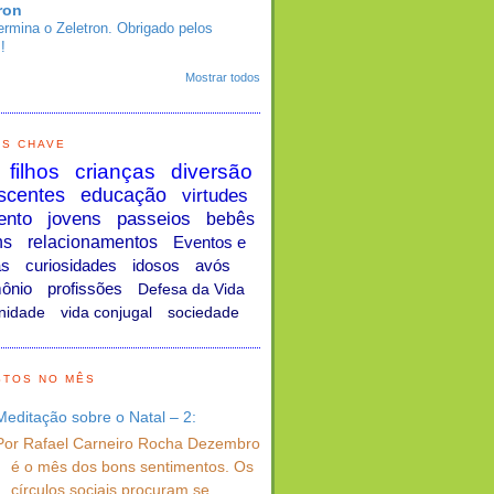
ron
ermina o Zeletron. Obrigado pelos
!
Mostrar todos
AS CHAVE
filhos
crianças
diversão
scentes
educação
virtudes
ento
jovens
passeios
bebês
ns
relacionamentos
Eventos e
as
curiosidades
idosos
avós
ônio
profissões
Defesa da Vida
nidade
vida conjugal
sociedade
STOS NO MÊS
Meditação sobre o Natal – 2:
Por Rafael Carneiro Rocha Dezembro
é o mês dos bons sentimentos. Os
círculos sociais procuram se