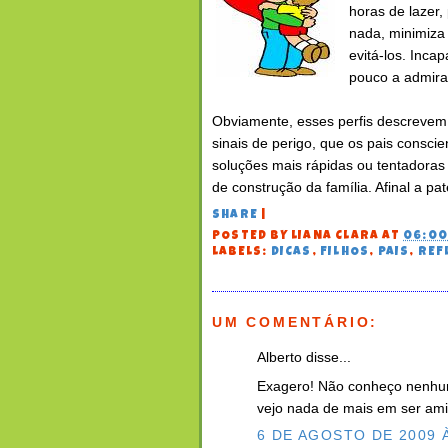
horas de lazer
nada, minimiza
evitá-los. Inca
pouco a admiraç
Obviamente, esses perfis descrevem
sinais de perigo, que os pais consci
soluções mais rápidas ou tentadoras
de construção da família. Afinal a p
SHARE
|
POSTED BY
LIANA CLARA
AT
06:0
LABELS:
DICAS
,
FILHOS
,
PAIS
,
REF
UM COMENTÁRIO:
Alberto disse...
Exagero! Não conheço nenhum
vejo nada de mais em ser am
6 DE AGOSTO DE 2009 À