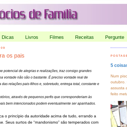
Dicas
Livros
Filmes
Receitas
Pergunte
009
ra os pais
POSTAG
5 coisa
 potencial de alegrias e realizações, traz consigo grandes
Num pisc
oa vontade não são o bastante. É preciso vontade real de
outubro.
das relações pais-filhos e, sobretudo, entrega total, constante e
assusta 
feito met
tórios, através de pequenos perfis
que corresponderiam às
pais bem intencionados podem eventualmente ser apanhados.
a o princípio da autoridade acima de tudo, errando a
se. Seus surtos de “mandonismo” são temperados com