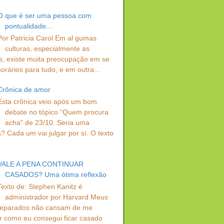
O que é ser uma pessoa com
pontualidade...
Por Patricia Carol Em al gumas
culturas, especialmente as
s, existe muita preocupação em se
orários para tudo, e em outra...
Crônica de amor
Esta crônica veio após um bom
debate no tópico “Quem procura
acha” de 23/10. Seria uma
? Cada um vai julgar por sí. O texto
VALE A PENA CONTINUAR
CASADOS? Uma ótima reflexão
Texto de: Stephen Kanitz é
administrador por Harvard Meus
separados não cansam de me
r como eu consegui ficar casado