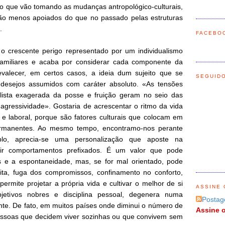
o que vão tomando as mudanças antropológico-culturais,
são menos apoiados do que no passado pelas estruturas
.
FACEBO
 o crescente perigo representado por um individualismo
familiares e acaba por considerar cada componente da
evalecer, em certos casos, a ideia dum sujeito que se
SEGUID
 desejos assumidos com caráter absoluto. «As tensões
alista exagerada da posse e fruição geram no seio das
 agressividade». Gostaria de acrescentar o ritmo da vida
l e laboral, porque são fatores culturais que colocam em
permanentes. Ao mesmo tempo, encontramo-nos perante
lo, aprecia-se uma personalização que aposte na
zir comportamentos prefixados. É um valor que pode
s e a espontaneidade, mas, se for mal orientado, pode
ita, fuga dos compromissos, confinamento no conforto,
permite projetar a própria vida e cultivar o melhor de si
ASSINE 
etivos nobres e disciplina pessoal, degenera numa
Postag
te. De fato, em muitos países onde diminui o número de
Assine o
essoas que decidem viver sozinhas ou que convivem sem