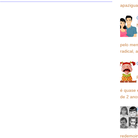
apaziguar
O
pelo men
radical, a
é quase 
de 2 ano
redemoin