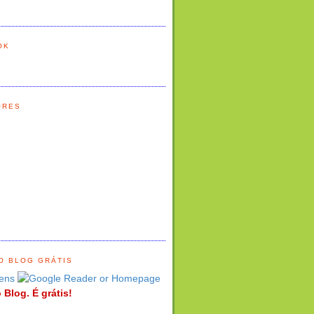
OK
ORES
O BLOG GRÁTIS
ens
 Blog. É grátis!