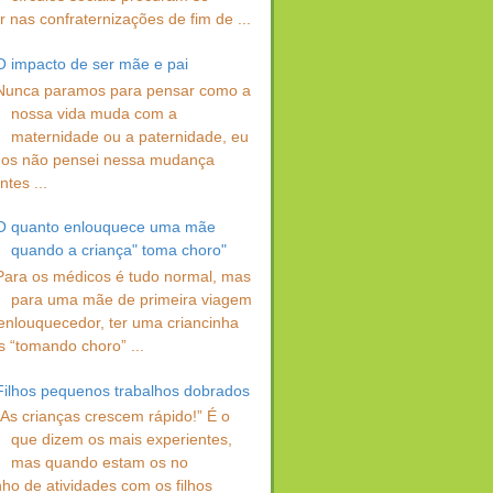
 nas confraternizações de fim de ...
O impacto de ser mãe e pai
Nunca paramos para pensar como a
nossa vida muda com a
maternidade ou a paternidade, eu
os não pensei nessa mudança
ntes ...
O quanto enlouquece uma mãe
quando a criança" toma choro"
Para os médicos é tudo normal, mas
para uma mãe de primeira viagem
enlouquecedor, ter uma criancinha
s “tomando choro” ...
Filhos pequenos trabalhos dobrados
“As crianças crescem rápido!” É o
que dizem os mais experientes,
mas quando estam os no
ho de atividades com os filhos