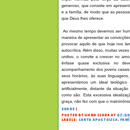
generoso, que consiste em apresenta
e a família, de modo que as pesso
que Deus lhes oferece.
Ao mesmo tempo devemos ser humild
maneira de apresentar as convicções
provocar aquilo de que hoje nos l
autocrítica. Além disso, muitas veze
unitivo, o convite a crescer no am
ênfase quase exclusiva no de
acompanhamento dos jovens casais 
seus horários, às suas linguagens
apresentámos um ideal teológico 
artificialmente, distante da situaçã
como são. Esta excessiva idealiza
graça, não fez com que o matrimônio 
SHARE
|
POSTED BY
LIANA CLARA
AT
07:0
LABELS:
CARTA APOSTÓLICA
,
FAMÍ