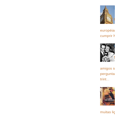
européia
cumprir h
amigos 
pergunta
trint...
muitas li