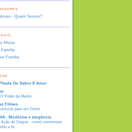
RADORES
adores - Quem Somos?
EGAIS
de Missa
 Família
Ser Familia
BONS
Pitada De Sabor E Amor
rir
- O Poder da Mente
ar Filmes
Anuncios para um Crime
A - Modéstia e elegância
e Ação de Graças - como comemorar
tilo e fé