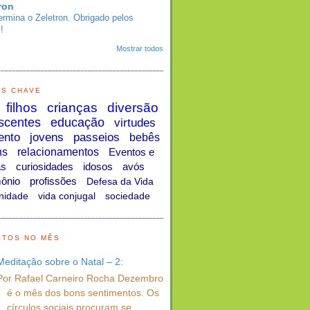
ron
ermina o Zeletron. Obrigado pelos
!
Mostrar todos
AS CHAVE
filhos
crianças
diversão
scentes
educação
virtudes
ento
jovens
passeios
bebês
ns
relacionamentos
Eventos e
as
curiosidades
idosos
avós
ônio
profissões
Defesa da Vida
nidade
vida conjugal
sociedade
STOS NO MÊS
Meditação sobre o Natal – 2:
Por Rafael Carneiro Rocha Dezembro
é o mês dos bons sentimentos. Os
círculos sociais procuram se