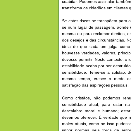
coabitar. Podemos assinalar também 
transforma os cidadãos em clientes 
Se estes riscos se transpõem para o
se num lugar de passagem, aonde u
mesma ou para reclamar direitos, en
dos desejos e das circunstâncias. No
ideia de que cada um julga como 
houvesse verdades, valores, princí
devesse permitir. Neste contexto, o
estabilidade acaba por ser destruíd
sensibilidade. Teme-se a solidão, 
mesmo tempo, cresce o medo de 
satisfação das aspirações pessoais.
Como cristãos, não podemos renun
sensibilidade atual, para estar n
descalabro moral e humano; esta
devemos oferecer. É verdade que nã
males atuais, como se isso pudess
impor normas pela força da auto