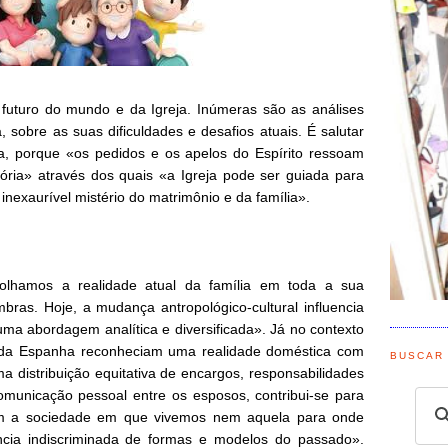
 futuro do mundo e da Igreja. Inúmeras são as análises
a, sobre as suas dificuldades e desafios atuais. É salutar
ta, porque «os pedidos e os apelos do Espírito ressoam
ria» através dos quais «a Igreja pode ser guiada para
exaurível mistério do matrimônio e da família».
 olhamos a realidade atual da família em toda a sua
ras. Hoje, a mudança antropológico-cultural influencia
uma abordagem analítica e diversificada». Já no contexto
s da Espanha reconheciam uma realidade doméstica com
BUSCAR
 distribuição equitativa de encargos, responsabilidades
 comunicação pessoal entre os esposos, contribui-se para
Nem a sociedade em que vivemos nem aquela para onde
cia indiscriminada de formas e modelos do passado».