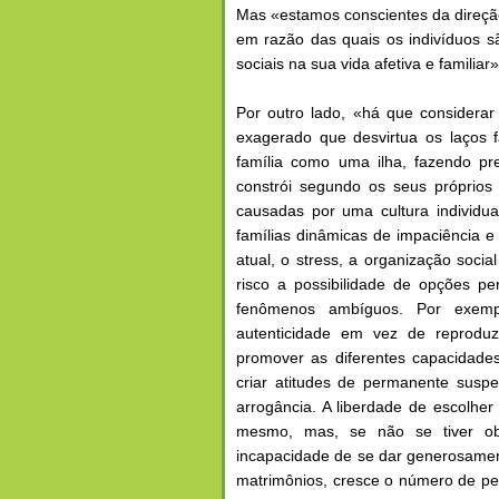
Mas «estamos conscientes da direçã
em razão das quais os indivíduos 
sociais na sua vida afetiva e familiar»
Por outro lado, «há que considerar
exagerado que desvirtua os laços 
família como uma ilha, fazendo pr
constrói segundo os seus próprios
causadas por uma cultura individu
famílias dinâmicas de impaciência e
atual, o stress, a organização socia
risco a possibilidade de opções 
fenômenos ambíguos. Por exemp
autenticidade em vez de reprodu
promover as diferentes capacidade
criar atitudes de permanente suspe
arrogância. A liberdade de escolher 
mesmo, mas, se não se tiver obj
incapacidade de se dar generosamen
matrimônios, cresce o número de p