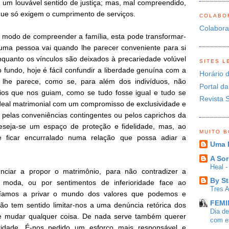
um louvável sentido de justiça; mas, mal compreendido,
que só exigem o cumprimento de serviços.
COLABO
Colabor
 modo de compreender a família, esta pode transformar-
ma pessoa vai quando lhe parecer conveniente para si
quanto os vínculos são deixados à precariedade volúvel
SITES L
 fundo, hoje é fácil confundir a liberdade genuína com a
Horário 
lhe parece, como se, para além dos indivíduos, não
Portal da
pios que nos guiam, como se tudo fosse igual e tudo se
Revista 
 ideal matrimonial com um compromisso de exclusividade e
o pelas conveniências contingentes ou pelos caprichos da
deseja-se um espaço de proteção e fidelidade, mas, ao
MUITO 
ficar encurralado numa relação que possa adiar a
Uma 
A Sor
Heal 
ciar a propor o matrimônio, para não contradizer a
By St
a moda, ou por sentimentos de inferioridade face ao
Tres 
ríamos a privar o mundo dos valores que podemos e
FEMIN
o tem sentido limitar-nos a uma denúncia retórica dos
Dia d
e mudar qualquer coisa. De nada serve também querer
com es
ridade. É-nos pedido um esforço mais responsável e