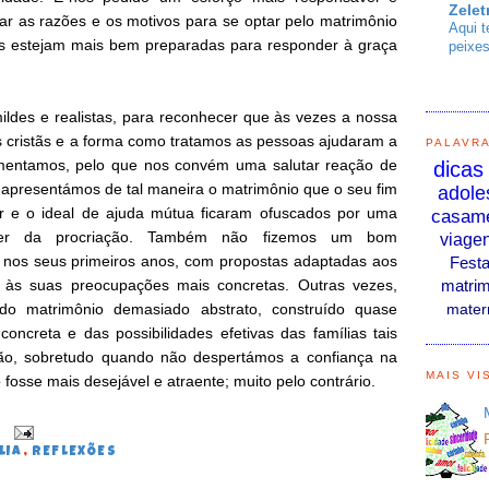
Zelet
r as razões e os motivos para se optar pelo matrimônio
Aqui t
as estejam mais bem preparadas para responder à graça
peixes
es e realistas, para reconhecer que às vezes a nossa
 cristãs e a forma como tratamos as pessoas ajudaram a
PALAVR
amentamos, pelo que nos convém uma salutar reação de
dicas
s apresentámos de tal maneira o matrimônio que o seu fim
adole
or e o ideal de ajuda mútua ficaram ofuscados por uma
casam
ver da procriação. Também não fizemos um bom
viage
nos seus primeiros anos, com propostas adaptadas aos
Fest
, às suas preocupações mais concretas. Outras vezes,
matrim
do matrimônio demasiado abstrato, construído quase
mater
o concreta e das possibilidades efetivas das famílias tais
ção, sobretudo quando não despertámos a confiança na
MAIS VI
fosse mais desejável e atraente; muito pelo contrário.
0
LIA
,
REFLEXÕES