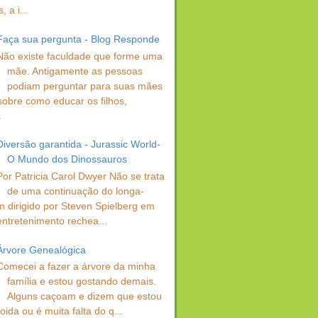
 a i...
Faça sua pergunta - Blog Responde
Não existe faculdade que forme uma
mãe. Antigamente as pessoas
podiam perguntar para suas mães
sobre como educar os filhos,
.
Diversão garantida - Jurassic World-
O Mundo dos Dinossauros
Por Patricia Carol Dwyer Não se trata
de uma continuação do longa-
 dirigido por Steven Spielberg em
entretenimento rechea...
Árvore Genealógica
Comecei a fazer a árvore da minha
família e estou gostando demais.
Alguns caçoam e dizem que estou
oida ou é muita falta do q...