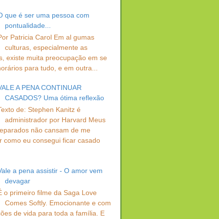
O que é ser uma pessoa com
pontualidade...
Por Patricia Carol Em al gumas
culturas, especialmente as
s, existe muita preocupação em se
orários para tudo, e em outra...
VALE A PENA CONTINUAR
CASADOS? Uma ótima reflexão
Texto de: Stephen Kanitz é
administrador por Harvard Meus
separados não cansam de me
r como eu consegui ficar casado
Vale a pena assistir - O amor vem
devagar
É o primeiro filme da Saga Love
Comes Softly. Emocionante e com
ções de vida para toda a família. E