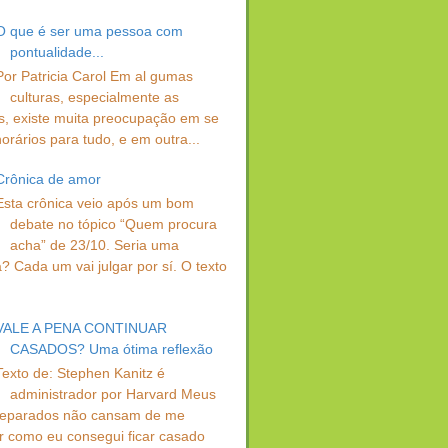
O que é ser uma pessoa com
pontualidade...
Por Patricia Carol Em al gumas
culturas, especialmente as
s, existe muita preocupação em se
orários para tudo, e em outra...
Crônica de amor
Esta crônica veio após um bom
debate no tópico “Quem procura
acha” de 23/10. Seria uma
? Cada um vai julgar por sí. O texto
VALE A PENA CONTINUAR
CASADOS? Uma ótima reflexão
Texto de: Stephen Kanitz é
administrador por Harvard Meus
separados não cansam de me
r como eu consegui ficar casado