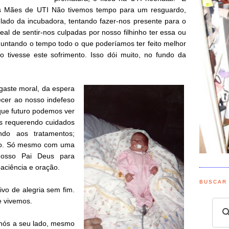
os Mães de UTI Não tivemos tempo para um resguardo,
lado da incubadora, tentando fazer-nos presente para o
real de sentir-nos culpadas por nosso filhinho ter essa ou
guntando o tempo todo o que poderíamos ter feito melhor
 tivesse este sofrimento. Isso dói muito, no fundo da
sgaste moral, da espera
ecer ao nosso indefeso
que futuro podemos ver
s requerendo cuidados
indo aos tratamentos;
ano. Só mesmo com uma
 nosso Pai Deus para
aciência e oração.
BUSCAR
vo de alegria sem fim.
e vivemos.
e nós a seu lado, mesmo