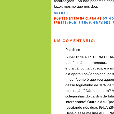
recordações. Só não podemos desis
fazer, mesmo que nos doa.
SHARE
|
POSTED BY
LIANA CLARA
AT
07:0
LABELS:
DOR
,
FILHOS
,
GRAVIDEZ
,
UM COMENTÁRIO:
Pat disse...
Super linda a ESTÓRIA DE A
que foi mãe de prematura e h
e pra cá, conta causos, e a 
ela operou as Adenóides, pois
rindo: "como é que vou aguent
desse foguetinho de 10% de f
respiração!" Não deu outra? A
coleguinhas do Jardim de In
interessante! Outro dia fui 'p
retratando nós duas IGUAIZIN
Desejo essa mesma ALEGRIA 