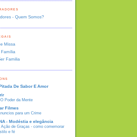
RADORES
adores - Quem Somos?
EGAIS
de Missa
 Família
Ser Familia
BONS
Pitada De Sabor E Amor
rir
- O Poder da Mente
ar Filmes
Anuncios para um Crime
A - Modéstia e elegância
e Ação de Graças - como comemorar
tilo e fé