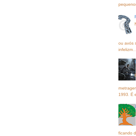
pequenos,
ou avós 
infelizm..
metragem
1993. É 
ficando d