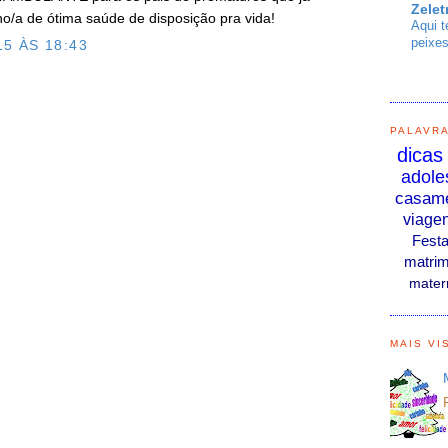
Zelet
nho/a de ótima saúde de disposição pra vida!
Aqui t
peixes
5 ÀS 18:43
O
PALAVR
dicas
adole
casam
viage
Fest
matrim
mater
MAIS VI