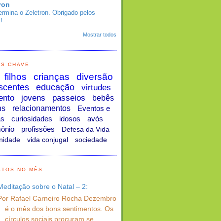
ron
ermina o Zeletron. Obrigado pelos
!
Mostrar todos
AS CHAVE
filhos
crianças
diversão
scentes
educação
virtudes
ento
jovens
passeios
bebês
ns
relacionamentos
Eventos e
as
curiosidades
idosos
avós
ônio
profissões
Defesa da Vida
nidade
vida conjugal
sociedade
STOS NO MÊS
Meditação sobre o Natal – 2:
Por Rafael Carneiro Rocha Dezembro
é o mês dos bons sentimentos. Os
círculos sociais procuram se