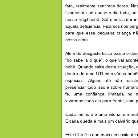
fato, realmente sentimos dores. N
ficamos de pé quase o dia todo, ao 
nosso frágil bebê. Sofremos a dor ir
aquela deficiência. Ficamos nos per
para que essa pequena criança não
nossa alma.
Além do desgaste físico existe o de
"do sabe lá o quê", o que vai acont
bebê. Quando sairá desta situação, 
dentro de uma UTI com vários bebê
especiais. Alguns até não resist
presenciar tudo isso é sobre hum
fé, uma confiança ilimitada no
levarmos cada dia para frente, com p
Cada melhora é uma vitória, um moti
É cada queda é mais um calvário qu
Este filho é o que mais necessita d