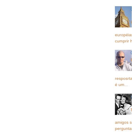
européia
cumprir h
resposrta
é um...
amigos 
pergunta