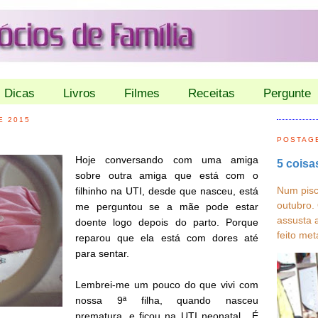
Dicas
Livros
Filmes
Receitas
Pergunte
E 2015
POSTAG
Hoje conversando com uma amiga
5 coisa
sobre outra amiga que está com o
Num pisc
filhinho na UTI, desde que nasceu, está
outubro.
me perguntou se a mãe pode estar
assusta 
doente logo depois do parto. Porque
feito met
reparou que ela está com dores até
para sentar.
Lembrei-me um pouco do que vivi com
nossa 9ª filha, quando nasceu
prematura, e ficou na UTI neonatal. É