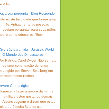
 a i...
Faça sua pergunta - Blog Responde
Não existe faculdade que forme uma
mãe. Antigamente as pessoas
podiam perguntar para suas mães
sobre como educar os filhos,
.
Diversão garantida - Jurassic World-
O Mundo dos Dinossauros
Por Patricia Carol Dwyer Não se trata
de uma continuação do longa-
 dirigido por Steven Spielberg em
entretenimento rechea...
Árvore Genealógica
Comecei a fazer a árvore da minha
família e estou gostando demais.
Alguns caçoam e dizem que estou
oida ou é muita falta do q...