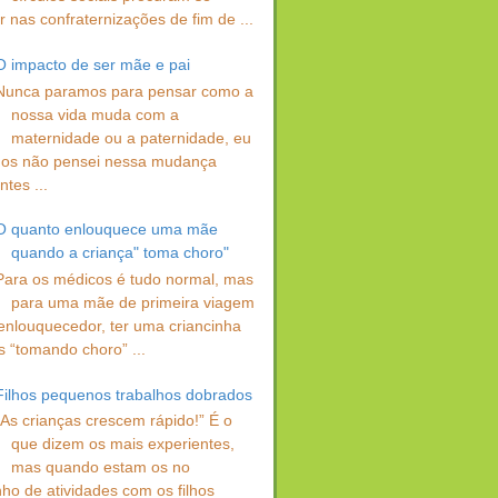
 nas confraternizações de fim de ...
O impacto de ser mãe e pai
Nunca paramos para pensar como a
nossa vida muda com a
maternidade ou a paternidade, eu
os não pensei nessa mudança
ntes ...
O quanto enlouquece uma mãe
quando a criança" toma choro"
Para os médicos é tudo normal, mas
para uma mãe de primeira viagem
enlouquecedor, ter uma criancinha
s “tomando choro” ...
Filhos pequenos trabalhos dobrados
“As crianças crescem rápido!” É o
que dizem os mais experientes,
mas quando estam os no
ho de atividades com os filhos