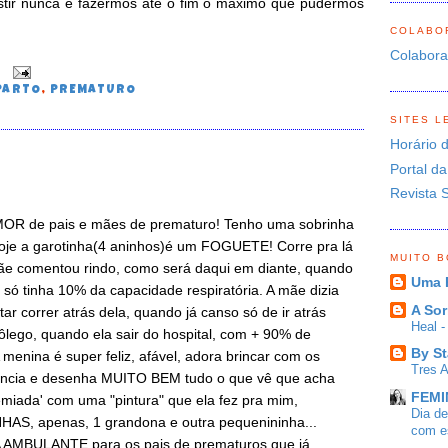
tir nunca e fazermos até o fim o máximo que pudermos
COLABO
Colabor
0
PARTO
,
PREMATURO
SITES L
Horário 
Portal da
Revista 
MOR de pais e mães de prematuro! Tenho uma sobrinha
oje a garotinha(4 aninhos)é um FOGUETE! Corre pra lá
MUITO 
mãe comentou rindo, como será daqui em diante, quando
Uma 
 só tinha 10% da capacidade respiratória. A mãe dizia
A Sor
ar correr atrás dela, quando já canso só de ir atrás
Heal 
ôlego, quando ela sair do hospital, com + 90% de
By St
 menina é super feliz, afável, adora brincar com os
Tres 
fância e desenha MUITO BEM tudo o que vê que acha
FEMIN
remiada' com uma "pintura" que ela fez pra mim,
Dia d
HAS, apenas, 1 grandona e outra pequenininha...
com es
AMBULANTE para os pais de prematuros que já