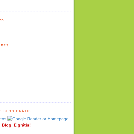
OK
ORES
O BLOG GRÁTIS
ens
 Blog. É grátis!