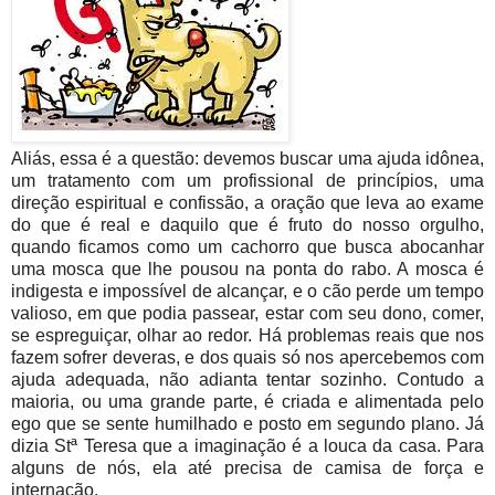
Aliás, essa é a questão: devemos buscar uma ajuda idônea,
um tratamento com um profissional de princípios, uma
direção espiritual e confissão, a oração que leva ao exame
do que é real e daquilo que é fruto do nosso orgulho,
quando ficamos como um cachorro que busca abocanhar
uma mosca que lhe pousou na ponta do rabo. A mosca é
indigesta e impossível de alcançar, e o cão perde um tempo
valioso, em que podia passear, estar com seu dono, comer,
se espreguiçar, olhar ao redor. Há problemas reais que nos
fazem sofrer deveras, e dos quais só nos apercebemos com
ajuda adequada, não adianta tentar sozinho. Contudo a
maioria, ou uma grande parte, é criada e alimentada pelo
ego que se sente humilhado e posto em segundo plano. Já
dizia Stª Teresa que a imaginação é a louca da casa. Para
alguns de nós, ela até precisa de camisa de força e
internação.