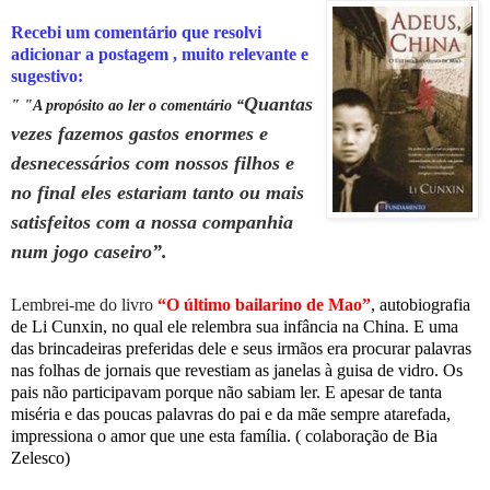
Recebi um comentário q
ue resolvi
adicionar a postagem , muito relevante e
sugestivo:
Quantas
"
"A propósito ao ler o comentário “
vezes fazemos gastos enormes e
desnecessários com nossos filhos e
no final eles estariam tanto ou mais
satisfeitos com a nossa companhia
num jogo caseiro”.
Lembrei-me do livro
“O último bailarino de Mao”
,
autobiografia
de Li Cunxin, no qual ele relembra sua infância na China. E uma
das brincadeiras preferidas dele e seus irmãos era procurar palavras
nas folhas de jornais que revestiam as janelas à guisa de vidro. Os
pais não participavam porque não sabiam ler. E apesar de tanta
miséria e das poucas palavras do pai e da mãe sempre atarefada,
impressiona o amor que une esta família. ( colaboração de Bia
Zelesco)